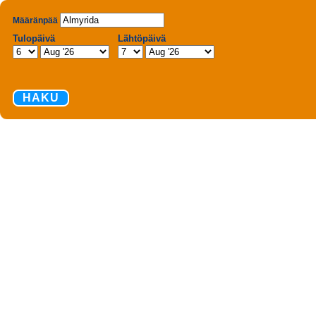
Määränpää
Tulopäivä
Lähtöpäivä
HAKU